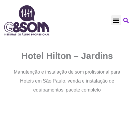
Ir
para
o
NOSSOS CLIENT
TRABALHOS RECE
REFORMAS EM GE
conteúdo
Hotel Hilton – Jardins
Manutenção e instalação de som profissional para
Hoteis em São Paulo, venda e instalação de
equipamentos, pacote completo