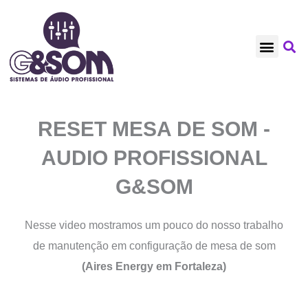
Ir
para
o
NOSSOS CLIENT
TRABALHOS RECE
REFORMAS EM GE
conteúdo
RESET MESA DE SOM -
AUDIO PROFISSIONAL
G&SOM
Nesse video mostramos um pouco do nosso trabalho
de manutenção em configuração de mesa de som
(Aires Energy em Fortaleza)