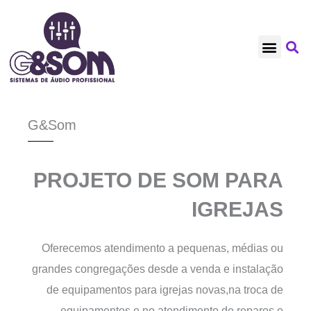
Ir
para
o
NOSSOS CLIENT
TRABALHOS RECE
REFORMAS EM GE
conteúdo
G&Som
PROJETO DE SOM PARA
IGREJAS
Oferecemos atendimento a pequenas, médias ou
grandes congregações desde a venda e instalação
de equipamentos para igrejas novas,na troca de
equipamentos e no atendimento de reparos e