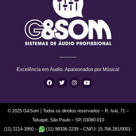
Excelência em Áudio. Apaixonados por Música!
F
T
I
Y
a
w
n
o
c
i
s
u
e
t
t
t
b
t
a
u
o
e
g
b
© 2025 G&Som | Todos os direitos reservados – R. Ivaí, 71 –
o
r
r
e
k
a
Tatuapé, São Paulo – SP, 03080-010
m
(11) 2214-3950 –
(11) 98336-2239 – CNPJ: 15.766.281/0001-