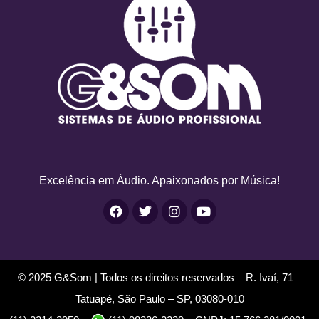
Excelência em Áudio. Apaixonados por Música!
F
T
I
Y
a
w
n
o
c
i
s
u
e
t
t
t
b
t
a
u
o
e
g
b
© 2025 G&Som | Todos os direitos reservados – R. Ivaí, 71 –
o
r
r
e
k
a
Tatuapé, São Paulo – SP, 03080-010
m