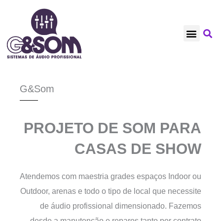
Ir
para
o
NOSSOS CLIENT
TRABALHOS RECE
REFORMAS EM GE
conteúdo
G&Som
PROJETO DE SOM PARA
CASAS DE SHOW
Atendemos com maestria grades espaços Indoor ou
Outdoor, arenas e todo o tipo de local que necessite
de áudio profissional dimensionado. Fazemos
desde a manutenção e reparos tanto por contrato